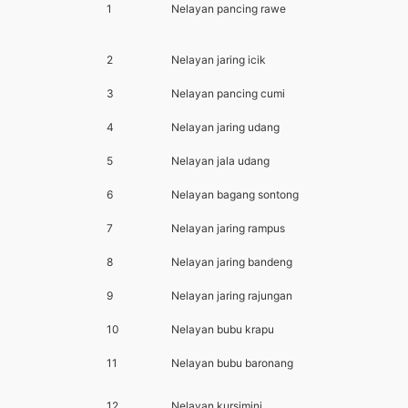
1
Nelayan pancing rawe
2
Nelayan jaring icik
3
Nelayan pancing cumi
4
Nelayan jaring udang
5
Nelayan jala udang
6
Nelayan bagang sontong
7
Nelayan jaring rampus
8
Nelayan jaring bandeng
9
Nelayan jaring rajungan
10
Nelayan bubu krapu
11
Nelayan bubu baronang
12
Nelayan kursimini