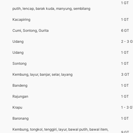
1 GT
putih, lencap, barak kuda, manyung, sembilang
Kacapiring
1 GT
Cumi, Sontong, Gurita
6 GT
Udang
2 - 3 
Udang
1 GT
Sontong
1 GT
Kembung, layur, banjar, selar, layang
3 GT
Bandeng
1 GT
Rajungan
1 GT
Krapu
1 - 3 
Baronang
1 GT
Kembung, tongkol, tenggiri, layur, bawal putih, bawal item,
9 GT