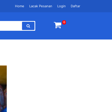
Home
Lacak Pesanan
Login
Daftar
0