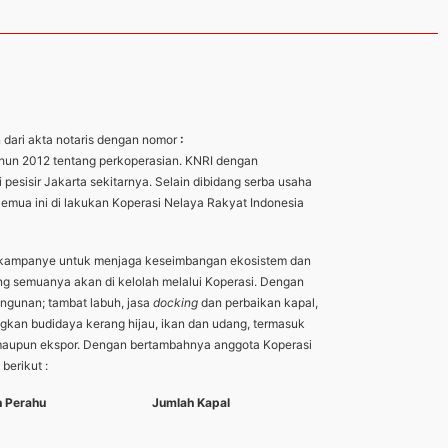
n dari akta notaris dengan nomor
:
ahun 2012 tentang perkoperasian. KNRI dengan
sisir Jakarta sekitarnya. Selain dibidang serba usaha
Semua ini di lakukan Koperasi Nelaya Rakyat Indonesia
berkampanye untuk menjaga keseimbangan ekosistem dan
ng semuanya akan di kelolah melalui Koperasi. Dengan
ngunan; tambat labuh, jasa
docking
dan perbaikan kapal,
ngkan budidaya kerang hijau, ikan dan udang, termasuk
ri maupun ekspor. Dengan bertambahnya anggota Koperasi
berikut :
 Perahu
Jumlah Kapal