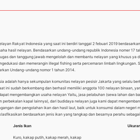
ayan Rakyat Indonesia yang saat ini berdiri tanggal 2 febuari 2019 berdasarka
usaha hasil nelayan. Bendasarkan undang-undang republik Indonesia nomer 17 t
ugas dan tanggung jawab mengelolah dan membantu nelayan yang khusus ya di pe
ngedukasi dan memerangin illegal fishing serta percemaran limbah lingkungan. 
sarkan Undang-undang nomor 1 tahun 2014.
esia adalah hanya sekumpulan komunitas nelayan pesisir Jakarta yang selalu 
aat ini sudah berkembang dan berhasil memiliki anggota 100 nelayan binaan, ya
i dapat mengembangkan usaha nelayan Yaitu
,
jasa pelabuhan (sewa lahan dan ba
dan perbekalan kapal lainnya), dari budidaya nelayan juga kami dapat mengemba
rdagangan dan pengolahan ikan dan hasil laut, baik untuk konsumsi dalam nege
sfikasikan berdasarkan jenis ikan yang tangkap dan besarnya perahu sebagai 
Jenis Ikan
Ukuran
Kuro, kakap putih, kakap merah, kakap