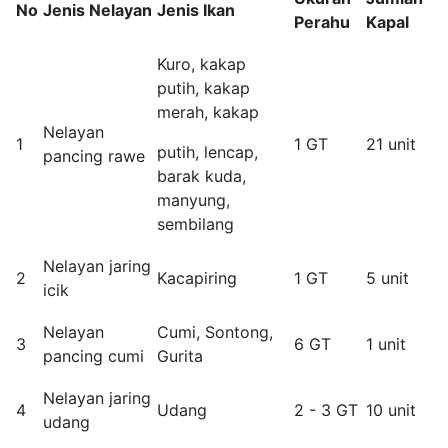
No
Jenis Nelayan
Jenis Ikan
Perahu
Kapal
Kuro, kakap
putih, kakap
merah, kakap
Nelayan
1
1 GT
21 unit
putih, lencap,
pancing rawe
barak kuda,
manyung,
sembilang
Nelayan jaring
2
Kacapiring
1 GT
5 unit
icik
Nelayan
Cumi, Sontong,
3
6 GT
1 unit
pancing cumi
Gurita
Nelayan jaring
4
Udang
2 - 3 GT
10 unit
udang