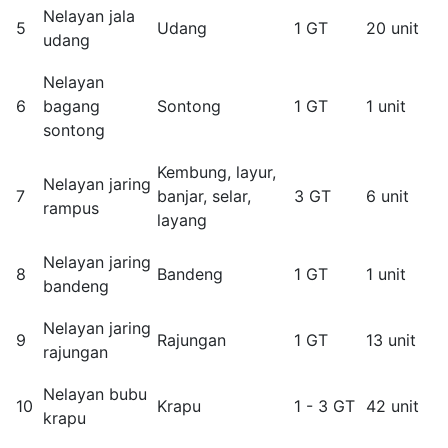
Nelayan jala
5
Udang
1 GT
20 unit
udang
Nelayan
6
bagang
Sontong
1 GT
1 unit
sontong
Kembung, layur,
Nelayan jaring
7
banjar, selar,
3 GT
6 unit
rampus
layang
Nelayan jaring
8
Bandeng
1 GT
1 unit
bandeng
Nelayan jaring
9
Rajungan
1 GT
13 unit
rajungan
Nelayan bubu
10
Krapu
1 - 3 GT
42 unit
krapu