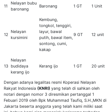
Nelayan bubu
11
Baronang
1 GT
1 Unit
baronang
Kembung,
tongkol, tenggiri,
Nelayan
layur, bawal
12
9 GT
12 unit
kursimini
putih, bawal item,
sontong, cumi,
kakap
Nelayan
13
budidaya
Kerang ijo
1 GT
20 unit
kerang ijo
Dengan adanya legalitas resmi Koperasi Nelayan
Rakyat Indonesia
(KNRI)
yang telah di sahkan oleh
notari dengan nomor 3 diresmikan pertanggal 1
Febuari 2019 oleh Bpk Muhammad Taufiq, S.H.,MKN di
Jakarta beserta anggota yang telah kami miliki saat