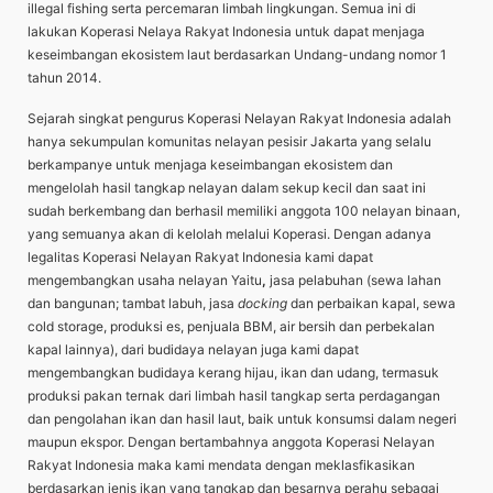
illegal fishing serta percemaran limbah lingkungan. Semua ini di
lakukan Koperasi Nelaya Rakyat Indonesia untuk dapat menjaga
keseimbangan ekosistem laut berdasarkan Undang-undang nomor 1
tahun 2014.
Sejarah singkat pengurus Koperasi Nelayan Rakyat Indonesia adalah
hanya sekumpulan komunitas nelayan pesisir Jakarta yang selalu
berkampanye untuk menjaga keseimbangan ekosistem dan
mengelolah hasil tangkap nelayan dalam sekup kecil dan saat ini
sudah berkembang dan berhasil memiliki anggota 100 nelayan binaan,
yang semuanya akan di kelolah melalui Koperasi. Dengan adanya
legalitas Koperasi Nelayan Rakyat Indonesia kami dapat
mengembangkan usaha nelayan Yaitu
,
jasa pelabuhan (sewa lahan
dan bangunan; tambat labuh, jasa
docking
dan perbaikan kapal, sewa
cold storage, produksi es, penjuala BBM, air bersih dan perbekalan
kapal lainnya), dari budidaya nelayan juga kami dapat
mengembangkan budidaya kerang hijau, ikan dan udang, termasuk
produksi pakan ternak dari limbah hasil tangkap serta perdagangan
dan pengolahan ikan dan hasil laut, baik untuk konsumsi dalam negeri
maupun ekspor. Dengan bertambahnya anggota Koperasi Nelayan
Rakyat Indonesia maka kami mendata dengan meklasfikasikan
berdasarkan jenis ikan yang tangkap dan besarnya perahu sebagai