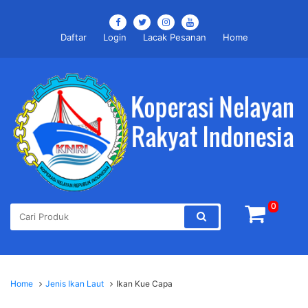
Daftar
Login
Lacak Pesanan
Home
0
Home
Jenis Ikan Laut
Ikan Kue Capa