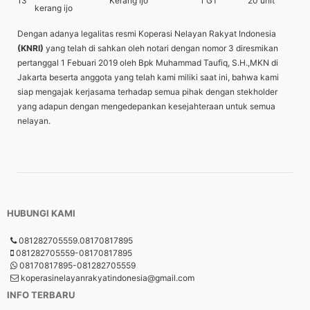
13
Kerang ijo
1 GT
20 unit
kerang ijo
Dengan adanya legalitas resmi Koperasi Nelayan Rakyat Indonesia
(KNRI)
yang telah di sahkan oleh notari dengan nomor 3 diresmikan
pertanggal 1 Febuari 2019 oleh Bpk Muhammad Taufiq, S.H.,MKN di
Jakarta beserta anggota yang telah kami miliki saat ini, bahwa kami
siap mengajak kerjasama terhadap semua pihak dengan stekholder
yang adapun dengan mengedepankan kesejahteraan untuk semua
nelayan.
HUBUNGI KAMI
081282705559.08170817895
081282705559-08170817895
08170817895-081282705559
koperasinelayanrakyatindonesia@gmail.com
INFO TERBARU