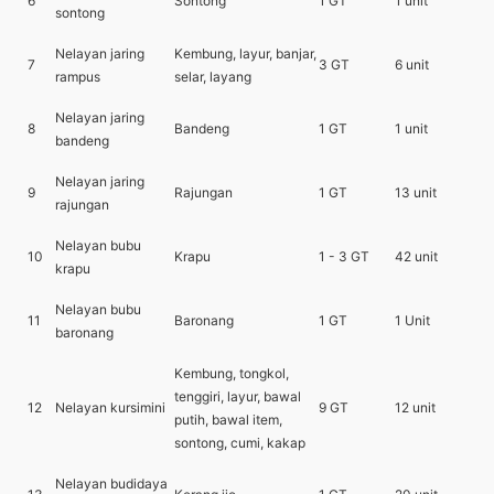
6
Sontong
1 GT
1 unit
sontong
Nelayan jaring
Kembung, layur, banjar,
7
3 GT
6 unit
rampus
selar, layang
Nelayan jaring
8
Bandeng
1 GT
1 unit
bandeng
Nelayan jaring
9
Rajungan
1 GT
13 unit
rajungan
Nelayan bubu
10
Krapu
1 - 3 GT
42 unit
krapu
Nelayan bubu
11
Baronang
1 GT
1 Unit
baronang
Kembung, tongkol,
tenggiri, layur, bawal
12
Nelayan kursimini
9 GT
12 unit
putih, bawal item,
sontong, cumi, kakap
Nelayan budidaya