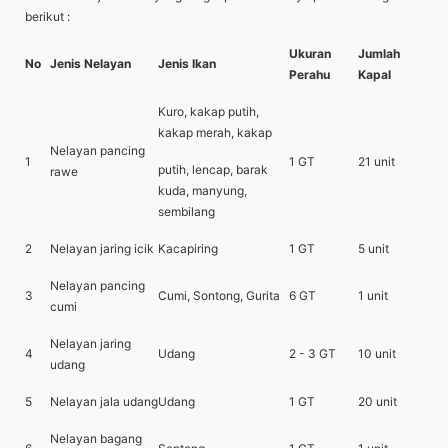
berikut :
Ukuran
Jumlah
No
Jenis Nelayan
Jenis Ikan
Perahu
Kapal
Kuro, kakap putih,
kakap merah, kakap
Nelayan pancing
1
1 GT
21 unit
putih, lencap, barak
rawe
kuda, manyung,
sembilang
2
Nelayan jaring icik
Kacapiring
1 GT
5 unit
Nelayan pancing
3
Cumi, Sontong, Gurita
6 GT
1 unit
cumi
Nelayan jaring
4
Udang
2 - 3 GT
10 unit
udang
5
Nelayan jala udang
Udang
1 GT
20 unit
Nelayan bagang