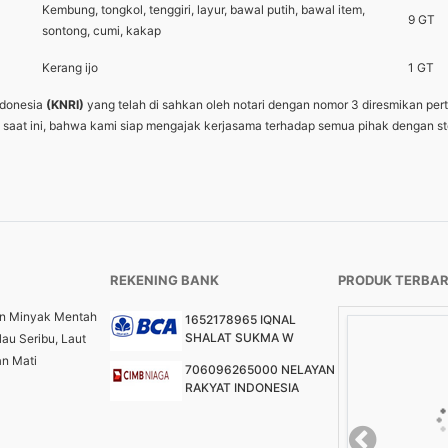
Kembung, tongkol, tenggiri, layur, bawal putih, bawal item,
9 GT
sontong, cumi, kakap
Kerang ijo
1 GT
ndonesia
(KNRI)
yang telah di sahkan oleh notari dengan nomor 3 diresmikan pe
iki saat ini, bahwa kami siap mengajak kerjasama terhadap semua pihak denga
REKENING BANK
PRODUK TERBA
n Minyak Mentah
1652178965 IQNAL
SHALAT SUKMA W
lau Seribu, Laut
an Mati
706096265000 NELAYAN
RAKYAT INDONESIA