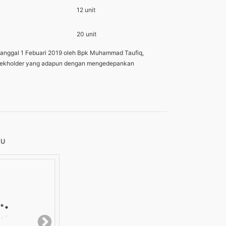
12 unit
20 unit
rtanggal 1 Febuari 2019 oleh Bpk Muhammad Taufiq,
n stekholder yang adapun dengan mengedepankan
RU