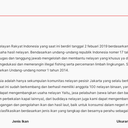
ayan Rakyat Indonesia yang saat ini berdiri tanggal 2 febuari 2019 berdasarka
usaha hasil nelayan. Bendasarkan undang-undang republik Indonesia nomer 17 t
ugas dan tanggung jawab mengelolah dan membantu nelayan yang khusus ya di pe
ngedukasi dan memerangin illegal fishing serta percemaran limbah lingkungan. 
sarkan Undang-undang nomor 1 tahun 2014.
esia adalah hanya sekumpulan komunitas nelayan pesisir Jakarta yang selalu 
aat ini sudah berkembang dan berhasil memiliki anggota 100 nelayan binaan, ya
i dapat mengembangkan usaha nelayan Yaitu
,
jasa pelabuhan (sewa lahan dan ba
dan perbekalan kapal lainnya), dari budidaya nelayan juga kami dapat mengemba
rdagangan dan pengolahan ikan dan hasil laut, baik untuk konsumsi dalam nege
sfikasikan berdasarkan jenis ikan yang tangkap dan besarnya perahu sebagai 
Jenis Ikan
Ukuran