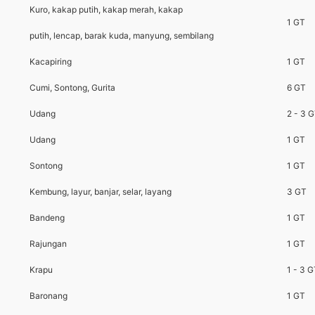
Kuro, kakap putih, kakap merah, kakap
1 GT
putih, lencap, barak kuda, manyung, sembilang
Kacapiring
1 GT
Cumi, Sontong, Gurita
6 GT
Udang
2 - 3 
Udang
1 GT
Sontong
1 GT
Kembung, layur, banjar, selar, layang
3 GT
Bandeng
1 GT
Rajungan
1 GT
Krapu
1 - 3 
Baronang
1 GT