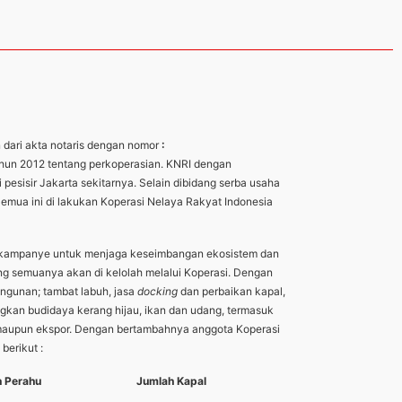
n dari akta notaris dengan nomor
:
ahun 2012 tentang perkoperasian. KNRI dengan
sisir Jakarta sekitarnya. Selain dibidang serba usaha
Semua ini di lakukan Koperasi Nelaya Rakyat Indonesia
berkampanye untuk menjaga keseimbangan ekosistem dan
ng semuanya akan di kelolah melalui Koperasi. Dengan
ngunan; tambat labuh, jasa
docking
dan perbaikan kapal,
ngkan budidaya kerang hijau, ikan dan udang, termasuk
ri maupun ekspor. Dengan bertambahnya anggota Koperasi
berikut :
 Perahu
Jumlah Kapal