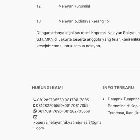
12
Nelayan kursimini
13
Nelayan budidaya kerang ijo
Dengan adanya legalitas resmi Koperasi Nelayan Rakyat I
S.H.,MKN di Jakarta beserta anggota yang telah kami mil
kesejahteraan untuk semua nelayan.
HUBUNGI KAMI
INFO TERBARU
Dampak Tumpaha
081282705559.08170817895
081282705559-08170817895
Pertamina di Kepu
08170817895-081282705559
Tercemar, Ikan-ik
koperasinelayanrakyatindonesia@gma
il.com