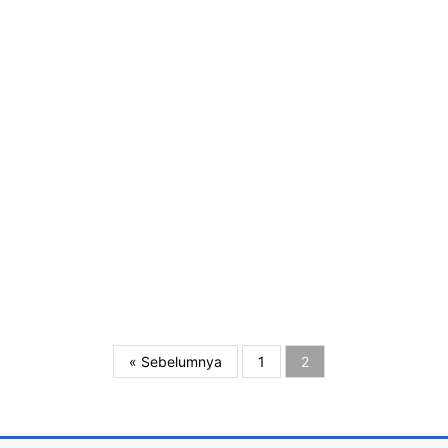
« Sebelumnya
1
2