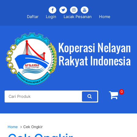
Daftar
Login
Lacak Pesanan
Home
0
Home
Cek Ongkir