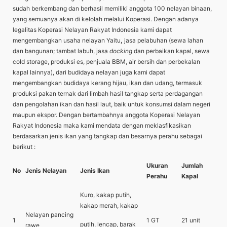
sudah berkembang dan berhasil memiliki anggota 100 nelayan binaan,
yang semuanya akan di kelolah melalui Koperasi. Dengan adanya
legalitas Koperasi Nelayan Rakyat Indonesia kami dapat
mengembangkan usaha nelayan Yaitu
,
jasa pelabuhan (sewa lahan
dan bangunan; tambat labuh, jasa
docking
dan perbaikan kapal, sewa
cold storage, produksi es, penjuala BBM, air bersih dan perbekalan
kapal lainnya), dari budidaya nelayan juga kami dapat
mengembangkan budidaya kerang hijau, ikan dan udang, termasuk
produksi pakan ternak dari limbah hasil tangkap serta perdagangan
dan pengolahan ikan dan hasil laut, baik untuk konsumsi dalam negeri
maupun ekspor. Dengan bertambahnya anggota Koperasi Nelayan
Rakyat Indonesia maka kami mendata dengan meklasfikasikan
berdasarkan jenis ikan yang tangkap dan besarnya perahu sebagai
berikut :
Ukuran
Jumlah
No
Jenis Nelayan
Jenis Ikan
Perahu
Kapal
Kuro, kakap putih,
kakap merah, kakap
Nelayan pancing
1
1 GT
21 unit
putih, lencap, barak
rawe