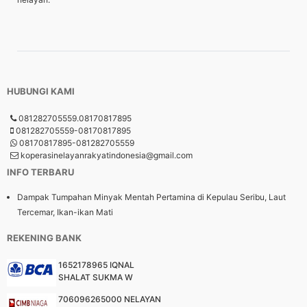
HUBUNGI KAMI
081282705559.08170817895
081282705559-08170817895
08170817895-081282705559
koperasinelayanrakyatindonesia@gmail.com
INFO TERBARU
Dampak Tumpahan Minyak Mentah Pertamina di Kepulau Seribu, Laut
Tercemar, Ikan-ikan Mati
REKENING BANK
1652178965 IQNAL
SHALAT SUKMA W
706096265000 NELAYAN