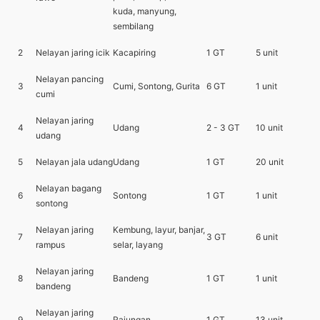
kuda, manyung,
sembilang
2
Nelayan jaring icik
Kacapiring
1 GT
5 unit
Nelayan pancing
3
Cumi, Sontong, Gurita
6 GT
1 unit
cumi
Nelayan jaring
4
Udang
2 - 3 GT
10 unit
udang
5
Nelayan jala udang
Udang
1 GT
20 unit
Nelayan bagang
6
Sontong
1 GT
1 unit
sontong
Nelayan jaring
Kembung, layur, banjar,
7
3 GT
6 unit
rampus
selar, layang
Nelayan jaring
8
Bandeng
1 GT
1 unit
bandeng
Nelayan jaring
9
Rajungan
1 GT
13 unit