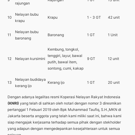
rajungan
Nelayan bubu
10
Krapu
1 - 3 GT
42 unit
krapu
Nelayan bubu
11
Baronang
1 GT
1 Unit
baronang
Kembung, tongkol,
tenggiri, layur, bawal
12
Nelayan kursimini
9 GT
12 unit
putih, bawal item,
sontong, cumi, kakap
Nelayan budidaya
13
Kerang ijo
1 GT
20 unit
kerang ijo
Dengan adanya legalitas resmi Koperasi Nelayan Rakyat Indonesia
(KNRI)
yang telah di sahkan oleh notari dengan nomor 3 diresmikan
pertanggal 1 Febuari 2019 oleh Bpk Muhammad Taufiq, S.H.,MKN di
Jakarta beserta anggota yang telah kami miliki saat ini, bahwa kami
siap mengajak kerjasama terhadap semua pihak dengan stekholder
yang adapun dengan mengedepankan kesejahteraan untuk semua
nelayan.