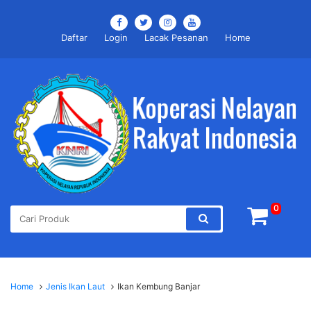
Daftar
Login
Lacak Pesanan
Home
0
Home
Jenis Ikan Laut
Ikan Kembung Banjar