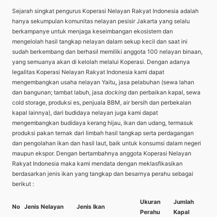
Sejarah singkat pengurus Koperasi Nelayan Rakyat Indonesia adalah
hanya sekumpulan komunitas nelayan pesisir Jakarta yang selalu
berkampanye untuk menjaga keseimbangan ekosistem dan
mengelolah hasil tangkap nelayan dalam sekup kecil dan saat ini
sudah berkembang dan berhasil memiliki anggota 100 nelayan binaan,
yang semuanya akan di kelolah melalui Koperasi. Dengan adanya
legalitas Koperasi Nelayan Rakyat Indonesia kami dapat
mengembangkan usaha nelayan Yaitu
,
jasa pelabuhan (sewa lahan
dan bangunan; tambat labuh, jasa
docking
dan perbaikan kapal, sewa
cold storage, produksi es, penjuala BBM, air bersih dan perbekalan
kapal lainnya), dari budidaya nelayan juga kami dapat
mengembangkan budidaya kerang hijau, ikan dan udang, termasuk
produksi pakan ternak dari limbah hasil tangkap serta perdagangan
dan pengolahan ikan dan hasil laut, baik untuk konsumsi dalam negeri
maupun ekspor. Dengan bertambahnya anggota Koperasi Nelayan
Rakyat Indonesia maka kami mendata dengan meklasfikasikan
berdasarkan jenis ikan yang tangkap dan besarnya perahu sebagai
berikut :
Ukuran
Jumlah
No
Jenis Nelayan
Jenis Ikan
Perahu
Kapal