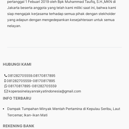
pertanggal 1 Febuari 2019 oleh Bpk Muhammad Taufiq, S.H.,MKN di
Jakarta beserta anggota yang telah kami miliki saat ini, bahwa kami
siap mengajak kerjasama terhadap semua pihak dengan stekholder
yang adapun dengan mengedepankan kesejahteraan untuk semua
nelayan.
HUBUNGI KAMI
081282705559.08170817895
081282705559-08170817895
08170817895-081282705559
koperasinelayanrakyatindonesia@gmail.com
INFO TERBARU
Dampak Tumpahan Minyak Mentah Pertamina di Kepulau Seribu, Laut
Tercemar, Ikan-ikan Mati
REKENING BANK