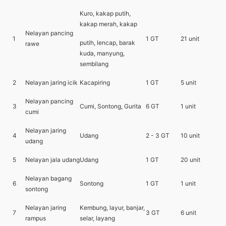
Kuro, kakap putih,
kakap merah, kakap
Nelayan pancing
1
1 GT
21 unit
putih, lencap, barak
rawe
kuda, manyung,
sembilang
2
Nelayan jaring icik
Kacapiring
1 GT
5 unit
Nelayan pancing
3
Cumi, Sontong, Gurita
6 GT
1 unit
cumi
Nelayan jaring
4
Udang
2 - 3 GT
10 unit
udang
5
Nelayan jala udang
Udang
1 GT
20 unit
Nelayan bagang
6
Sontong
1 GT
1 unit
sontong
Nelayan jaring
Kembung, layur, banjar,
7
3 GT
6 unit
rampus
selar, layang