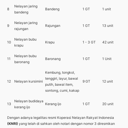
Nelayan jaring
8
Bandeng
1 GT
1 unit
bandeng
Nelayan jaring
9
Rajungan
1 GT
13 unit
rajungan
Nelayan bubu
10
Krapu
1 - 3 GT
42 unit
krapu
Nelayan bubu
11
Baronang
1 GT
1 Unit
baronang
Kembung, tongkol,
tenggiri, layur, bawal
12
Nelayan kursimini
9 GT
12 unit
putih, bawal item,
sontong, cumi, kakap
Nelayan budidaya
13
Kerang ijo
1 GT
20 unit
kerang ijo
Dengan adanya legalitas resmi Koperasi Nelayan Rakyat Indonesia
(KNRI)
yang telah di sahkan oleh notari dengan nomor 3 diresmikan