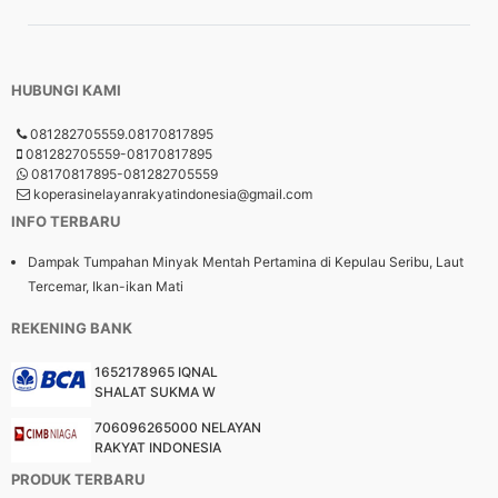
HUBUNGI KAMI
081282705559.08170817895
081282705559-08170817895
08170817895-081282705559
koperasinelayanrakyatindonesia@gmail.com
INFO TERBARU
Dampak Tumpahan Minyak Mentah Pertamina di Kepulau Seribu, Laut
Tercemar, Ikan-ikan Mati
REKENING BANK
1652178965 IQNAL
SHALAT SUKMA W
706096265000 NELAYAN
RAKYAT INDONESIA
PRODUK TERBARU