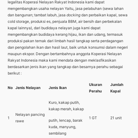
legalitas Koperasi Nelayan Rakyat Indonesia kami dapat
mengembangkan usaha nelayan Yaitu
,
jasa pelabuhan (sewa lahan
dan bangunan; tambat labuh, jasa
docking
dan perbaikan kapal, sewa
cold storage, produksi es, penjuala BBM, air bersih dan perbekalan
kapal lainnya), dari budidaya nelayan juga kami dapat
mengembangkan budidaya kerang hijau, ikan dan udang, termasuk
produksi pakan ternak dari limbah hasil tangkap serta perdagangan
dan pengolahan ikan dan hasil laut, baik untuk konsumsi dalam negeri
maupun ekspor. Dengan bertambahnya anggota Koperasi Nelayan
Rakyat Indonesia maka kami mendata dengan meklasfikasikan
berdasarkan jenis ikan yang tangkap dan besarnya perahu sebagai
berikut :
Ukuran
Jumlah
No
Jenis Nelayan
Jenis Ikan
Perahu
Kapal
Kuro, kakap putih,
kakap merah, kakap
Nelayan pancing
1
1 GT
21 unit
putih, lencap, barak
rawe
kuda, manyung,
sembilang