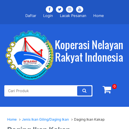
Daftar
Login
Lacak Pesanan
Home
0
Home
Jenis Ikan Giling/Daging Ikan
Daging Ikan Kakap