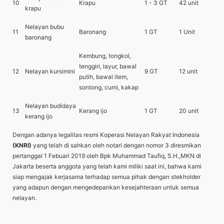
10
Krapu
1 - 3 GT
42 unit
krapu
Nelayan bubu
11
Baronang
1 GT
1 Unit
baronang
Kembung, tongkol,
tenggiri, layur, bawal
12
Nelayan kursimini
9 GT
12 unit
putih, bawal item,
sontong, cumi, kakap
Nelayan budidaya
13
Kerang ijo
1 GT
20 unit
kerang ijo
Dengan adanya legalitas resmi Koperasi Nelayan Rakyat Indonesia
(KNRI)
yang telah di sahkan oleh notari dengan nomor 3 diresmikan
pertanggal 1 Febuari 2019 oleh Bpk Muhammad Taufiq, S.H.,MKN di
Jakarta beserta anggota yang telah kami miliki saat ini, bahwa kami
siap mengajak kerjasama terhadap semua pihak dengan stekholder
yang adapun dengan mengedepankan kesejahteraan untuk semua
nelayan.