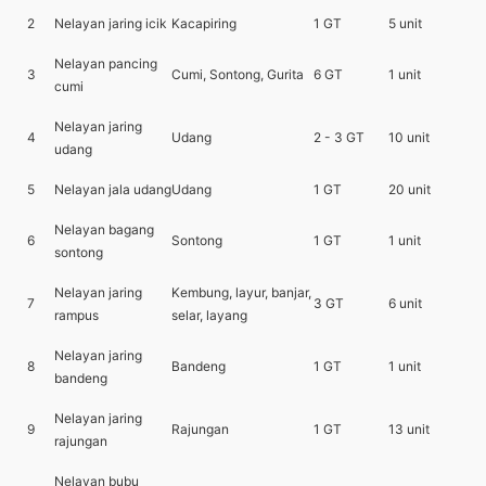
2
Nelayan jaring icik
Kacapiring
1 GT
5 unit
Nelayan pancing
3
Cumi, Sontong, Gurita
6 GT
1 unit
cumi
Nelayan jaring
4
Udang
2 - 3 GT
10 unit
udang
5
Nelayan jala udang
Udang
1 GT
20 unit
Nelayan bagang
6
Sontong
1 GT
1 unit
sontong
Nelayan jaring
Kembung, layur, banjar,
7
3 GT
6 unit
rampus
selar, layang
Nelayan jaring
8
Bandeng
1 GT
1 unit
bandeng
Nelayan jaring
9
Rajungan
1 GT
13 unit
rajungan
Nelayan bubu