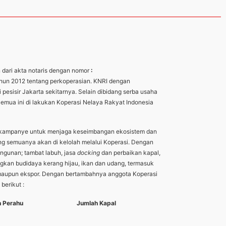
n dari akta notaris dengan nomor
:
ahun 2012 tentang perkoperasian. KNRI dengan
sisir Jakarta sekitarnya. Selain dibidang serba usaha
Semua ini di lakukan Koperasi Nelaya Rakyat Indonesia
berkampanye untuk menjaga keseimbangan ekosistem dan
ng semuanya akan di kelolah melalui Koperasi. Dengan
ngunan; tambat labuh, jasa
docking
dan perbaikan kapal,
ngkan budidaya kerang hijau, ikan dan udang, termasuk
ri maupun ekspor. Dengan bertambahnya anggota Koperasi
berikut :
 Perahu
Jumlah Kapal