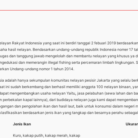
ayan Rakyat Indonesia yang saat ini berdiri tanggal 2 febuari 2019 berdasarka
usaha hasil nelayan. Bendasarkan undang-undang republik Indonesia nomer 17 t
ugas dan tanggung jawab mengelolah dan membantu nelayan yang khusus ya di pe
ngedukasi dan memerangin illegal fishing serta percemaran limbah lingkungan. 
sarkan Undang-undang nomor 1 tahun 2014.
esia adalah hanya sekumpulan komunitas nelayan pesisir Jakarta yang selalu 
aat ini sudah berkembang dan berhasil memiliki anggota 100 nelayan binaan, ya
i dapat mengembangkan usaha nelayan Yaitu
,
jasa pelabuhan (sewa lahan dan ba
dan perbekalan kapal lainnya), dari budidaya nelayan juga kami dapat mengemba
rdagangan dan pengolahan ikan dan hasil laut, baik untuk konsumsi dalam nege
sfikasikan berdasarkan jenis ikan yang tangkap dan besarnya perahu sebagai 
Jenis Ikan
Ukuran
Kuro, kakap putih, kakap merah, kakap