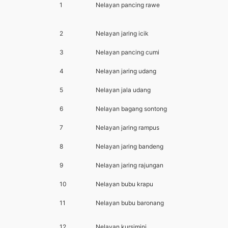
1
Nelayan pancing rawe
2
Nelayan jaring icik
3
Nelayan pancing cumi
4
Nelayan jaring udang
5
Nelayan jala udang
6
Nelayan bagang sontong
7
Nelayan jaring rampus
8
Nelayan jaring bandeng
9
Nelayan jaring rajungan
10
Nelayan bubu krapu
11
Nelayan bubu baronang
12
Nelayan kursimini