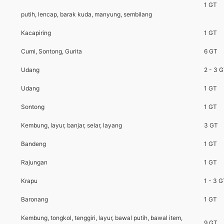
1 GT
putih, lencap, barak kuda, manyung, sembilang
Kacapiring
1 GT
Cumi, Sontong, Gurita
6 GT
Udang
2 - 3 
Udang
1 GT
Sontong
1 GT
Kembung, layur, banjar, selar, layang
3 GT
Bandeng
1 GT
Rajungan
1 GT
Krapu
1 - 3 
Baronang
1 GT
Kembung, tongkol, tenggiri, layur, bawal putih, bawal item,
9 GT