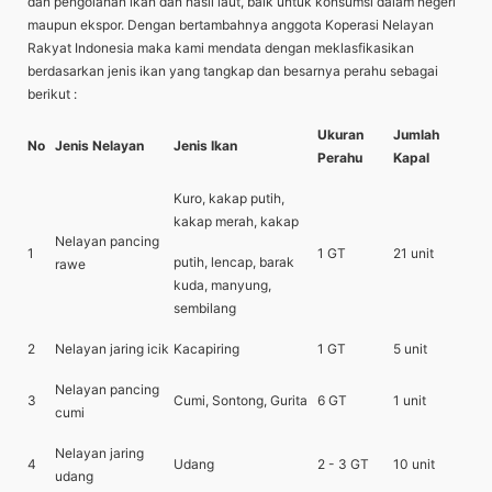
dan pengolahan ikan dan hasil laut, baik untuk konsumsi dalam negeri
maupun ekspor. Dengan bertambahnya anggota Koperasi Nelayan
Rakyat Indonesia maka kami mendata dengan meklasfikasikan
berdasarkan jenis ikan yang tangkap dan besarnya perahu sebagai
berikut :
Ukuran
Jumlah
No
Jenis Nelayan
Jenis Ikan
Perahu
Kapal
Kuro, kakap putih,
kakap merah, kakap
Nelayan pancing
1
1 GT
21 unit
putih, lencap, barak
rawe
kuda, manyung,
sembilang
2
Nelayan jaring icik
Kacapiring
1 GT
5 unit
Nelayan pancing
3
Cumi, Sontong, Gurita
6 GT
1 unit
cumi
Nelayan jaring
4
Udang
2 - 3 GT
10 unit
udang