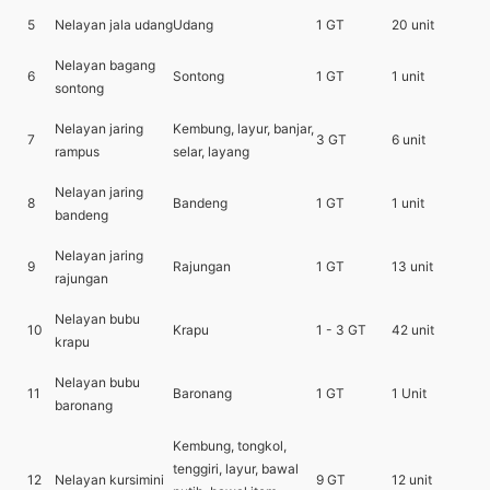
5
Nelayan jala udang
Udang
1 GT
20 unit
Nelayan bagang
6
Sontong
1 GT
1 unit
sontong
Nelayan jaring
Kembung, layur, banjar,
7
3 GT
6 unit
rampus
selar, layang
Nelayan jaring
8
Bandeng
1 GT
1 unit
bandeng
Nelayan jaring
9
Rajungan
1 GT
13 unit
rajungan
Nelayan bubu
10
Krapu
1 - 3 GT
42 unit
krapu
Nelayan bubu
11
Baronang
1 GT
1 Unit
baronang
Kembung, tongkol,
tenggiri, layur, bawal
12
Nelayan kursimini
9 GT
12 unit