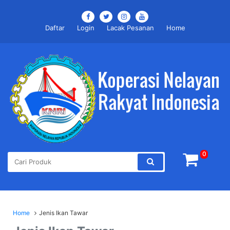
Daftar
Login
Lacak Pesanan
Home
0
Home
Jenis Ikan Tawar