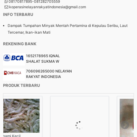
08170817895-081282705559
koperasinelayanrakyatindonesia@gmail.com
INFO TERBARU
Dampak Tumpahan Minyak Mentah Pertamina di Kepulau Seribu, Laut
Tercemar, Ikan-ikan Mati
REKENING BANK
1652178965 IQNAL
SHALAT SUKMA W
706096265000 NELAYAN
RAKYAT INDONESIA
PRODUK TERBARU