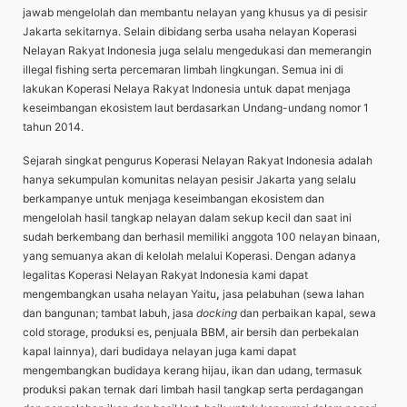
jawab mengelolah dan membantu nelayan yang khusus ya di pesisir
Jakarta sekitarnya. Selain dibidang serba usaha nelayan Koperasi
Nelayan Rakyat Indonesia juga selalu mengedukasi dan memerangin
illegal fishing serta percemaran limbah lingkungan. Semua ini di
lakukan Koperasi Nelaya Rakyat Indonesia untuk dapat menjaga
keseimbangan ekosistem laut berdasarkan Undang-undang nomor 1
tahun 2014.
Sejarah singkat pengurus Koperasi Nelayan Rakyat Indonesia adalah
hanya sekumpulan komunitas nelayan pesisir Jakarta yang selalu
berkampanye untuk menjaga keseimbangan ekosistem dan
mengelolah hasil tangkap nelayan dalam sekup kecil dan saat ini
sudah berkembang dan berhasil memiliki anggota 100 nelayan binaan,
yang semuanya akan di kelolah melalui Koperasi. Dengan adanya
legalitas Koperasi Nelayan Rakyat Indonesia kami dapat
mengembangkan usaha nelayan Yaitu
,
jasa pelabuhan (sewa lahan
dan bangunan; tambat labuh, jasa
docking
dan perbaikan kapal, sewa
cold storage, produksi es, penjuala BBM, air bersih dan perbekalan
kapal lainnya), dari budidaya nelayan juga kami dapat
mengembangkan budidaya kerang hijau, ikan dan udang, termasuk
produksi pakan ternak dari limbah hasil tangkap serta perdagangan