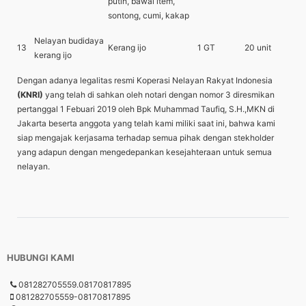
putih, bawal item,
sontong, cumi, kakap
Nelayan budidaya
13
Kerang ijo
1 GT
20 unit
kerang ijo
Dengan adanya legalitas resmi Koperasi Nelayan Rakyat Indonesia
(KNRI)
yang telah di sahkan oleh notari dengan nomor 3 diresmikan
pertanggal 1 Febuari 2019 oleh Bpk Muhammad Taufiq, S.H.,MKN di
Jakarta beserta anggota yang telah kami miliki saat ini, bahwa kami
siap mengajak kerjasama terhadap semua pihak dengan stekholder
yang adapun dengan mengedepankan kesejahteraan untuk semua
nelayan.
HUBUNGI KAMI
081282705559.08170817895
081282705559-08170817895