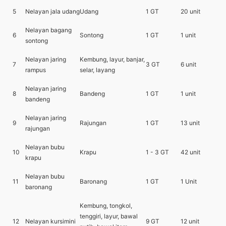
5
Nelayan jala udang
Udang
1 GT
20 unit
Nelayan bagang
6
Sontong
1 GT
1 unit
sontong
Nelayan jaring
Kembung, layur, banjar,
7
3 GT
6 unit
rampus
selar, layang
Nelayan jaring
8
Bandeng
1 GT
1 unit
bandeng
Nelayan jaring
9
Rajungan
1 GT
13 unit
rajungan
Nelayan bubu
10
Krapu
1 - 3 GT
42 unit
krapu
Nelayan bubu
11
Baronang
1 GT
1 Unit
baronang
Kembung, tongkol,
tenggiri, layur, bawal
12
Nelayan kursimini
9 GT
12 unit