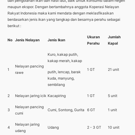
dan pengolahan ikan dan hasil laut, baik untuk konsumsi dalam negeri
maupun ekspor. Dengan bertambahnya anggota Koperasi Nelayan
Rakyat Indonesia maka kami mendata dengan meklasfikasikan
berdasarkan jenis ikan yang tangkap dan besarnya perahu sebagai
berikut :
Ukuran
Jumlah
No
Jenis Nelayan
Jenis Ikan
Perahu
Kapal
Kuro, kakap putih,
kakap merah, kakap
Nelayan pancing
1
1 GT
21 unit
putih, lencap, barak
rawe
kuda, manyung,
sembilang
2
Nelayan jaring icik
Kacapiring
1 GT
5 unit
Nelayan pancing
3
Cumi, Sontong, Gurita
6 GT
1 unit
cumi
Nelayan jaring
4
Udang
2 - 3 GT
10 unit
udang