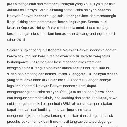
jawab mengelolah dan membantu nelayan yang khusus ya di pesisir
Jakarta sekitarnya. Selain dibidang serba usaha nelayan Koperasi
Nelayan Rakyat Indonesia juga selalu mengedukasi dan memerangin
illegal fishing serta percemaran limbah lingkungan. Semua ini di
lakukan Koperasi Nelaya Rakyat Indonesia untuk dapat menjaga
keseimbangan ekosistem laut berdasarkan Undang-undang nomor 1
tahun 2014.
Sejarah singkat pengurus Koperasi Nelayan Rakyat Indonesia adalah
hanya sekumpulan komunitas nelayan pesisir Jakarta yang selalu
berkampanye untuk menjaga keseimbangan ekosistem dan
mengelolah hasil tangkap nelayan dalam sekup kecil dan saat ini
sudah berkembang dan berhasil memiliki anggota 100 nelayan binaan,
yang semuanya akan di kelolah melalui Koperasi. Dengan adanya
legalitas Koperasi Nelayan Rakyat Indonesia kami dapat
mengembangkan usaha nelayan Yaitu
,
jasa pelabuhan (sewa lahan
dan bangunan; tambat labuh, jasa
docking
dan perbaikan kapal, sewa
cold storage, produksi es, penjuala BBM, air bersih dan perbekalan
kapal lainnya), dari budidaya nelayan juga kami dapat
mengembangkan budidaya kerang hijau, ikan dan udang, termasuk
produksi pakan ternak dari limbah hasil tangkap serta perdagangan