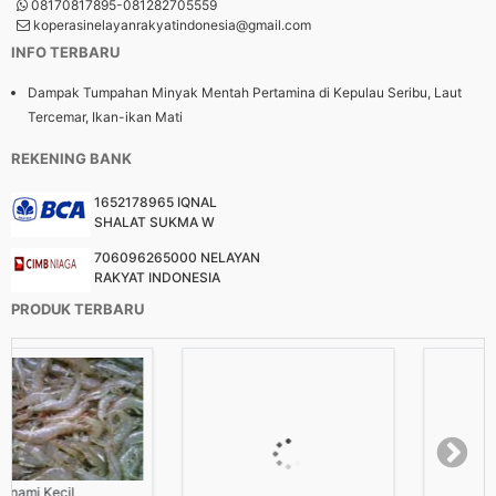
08170817895-081282705559
koperasinelayanrakyatindonesia@gmail.com
INFO TERBARU
Dampak Tumpahan Minyak Mentah Pertamina di Kepulau Seribu, Laut
Tercemar, Ikan-ikan Mati
REKENING BANK
1652178965 IQNAL
SHALAT SUKMA W
706096265000 NELAYAN
RAKYAT INDONESIA
PRODUK TERBARU