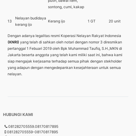
putih, bawal item,
sontong, cumi, kakap
Nelayan budidaya
13
Kerang ijo
1 GT
20 unit
kerang ijo
Dengan adanya legalitas resmi Koperasi Nelayan Rakyat Indonesia
(KNRI)
yang telah di sahkan oleh notari dengan nomor 3 diresmikan
pertanggal 1 Febuari 2019 oleh Bpk Muhammad Taufiq, S.H.,MKN di
Jakarta beserta anggota yang telah kami miliki saat ini, bahwa kami
siap mengajak kerjasama terhadap semua pihak dengan stekholder
yang adapun dengan mengedepankan kesejahteraan untuk semua
nelayan.
HUBUNGI KAMI
081282705559.08170817895
081282705559-08170817895