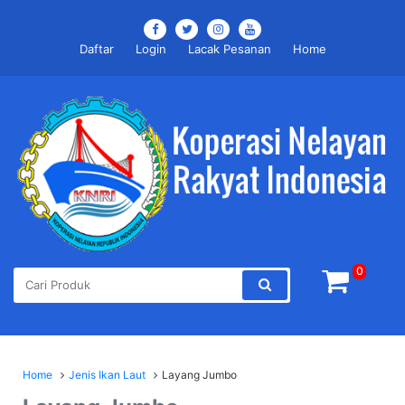
Daftar
Login
Lacak Pesanan
Home
0
Home
Jenis Ikan Laut
Layang Jumbo