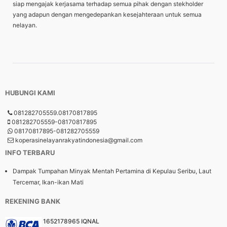
siap mengajak kerjasama terhadap semua pihak dengan stekholder
yang adapun dengan mengedepankan kesejahteraan untuk semua
nelayan.
HUBUNGI KAMI
081282705559.08170817895
081282705559-08170817895
08170817895-081282705559
koperasinelayanrakyatindonesia@gmail.com
INFO TERBARU
Dampak Tumpahan Minyak Mentah Pertamina di Kepulau Seribu, Laut
Tercemar, Ikan-ikan Mati
REKENING BANK
1652178965 IQNAL