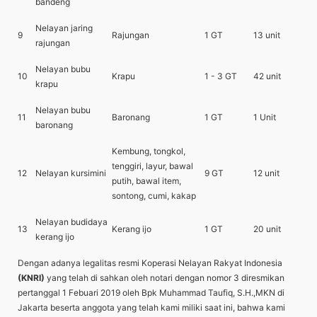
bandeng
Nelayan jaring
9
Rajungan
1 GT
13 unit
rajungan
Nelayan bubu
10
Krapu
1 - 3 GT
42 unit
krapu
Nelayan bubu
11
Baronang
1 GT
1 Unit
baronang
Kembung, tongkol,
tenggiri, layur, bawal
12
Nelayan kursimini
9 GT
12 unit
putih, bawal item,
sontong, cumi, kakap
Nelayan budidaya
13
Kerang ijo
1 GT
20 unit
kerang ijo
Dengan adanya legalitas resmi Koperasi Nelayan Rakyat Indonesia
(KNRI)
yang telah di sahkan oleh notari dengan nomor 3 diresmikan
pertanggal 1 Febuari 2019 oleh Bpk Muhammad Taufiq, S.H.,MKN di
Jakarta beserta anggota yang telah kami miliki saat ini, bahwa kami