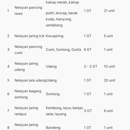
kakap merah, kakap
Nelayan pancing
1
1 GT
21 unit
putih, lencap, barak
rawe
kuda, manyung,
sembilang
2
Nelayan jaring icik
Kacapiring
1 GT
5 unit
Nelayan pancing
3
Cumi, Sontong, Gurita
6 GT
1 unit
cumi
Nelayan jaring
4
Udang
2 - 3 GT
10 unit
udang
5
Nelayan jala udang
Udang
1 GT
20 unit
Nelayan bagang
6
Sontong
1 GT
1 unit
sontong
Nelayan jaring
Kembung, layur, banjar,
7
3 GT
6 unit
rampus
selar, layang
Nelayan jaring
8
Bandeng
1 GT
1 unit