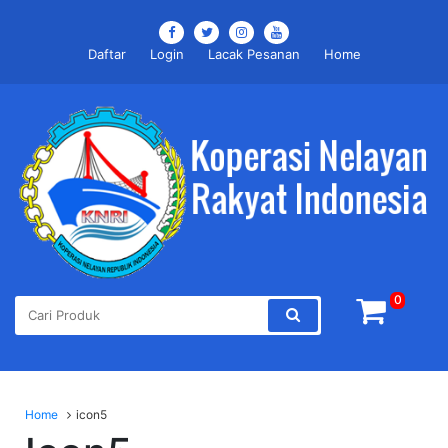
Daftar
Login
Lacak Pesanan
Home
0
Home
icon5