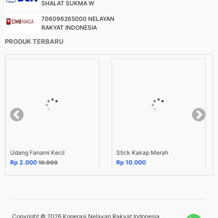
SHALAT SUKMA W
706096265000 NELAYAN
RAKYAT INDONESIA
PRODUK TERBARU
Kecil
Stick Kakap Merah
Stick Ikan Tuna
Rp 10.000
Rp 85.999
000
100.
Copyright © 2026
Koperasi Nelayan Rakyat Indonesia