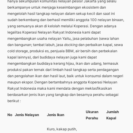
hanya sekumpulan komunitas nelayan pesisir Jakarta yang selalu
berkampanye untuk menjaga keseimbangan ekosistem dan
mengelolah hasil tangkap nelayan dalam sekup kecil dan saat ini
sudah berkembang dan berhasil memiliki anggota 100 nelayan binaan,
yang semuanya akan di kelolah melalui Koperasi. Dengan adanya
legalitas Koperasi Nelayan Rakyat Indonesia kami dapat
mengembangkan usaha nelayan Yaitu
,
jasa pelabuhan (sewa lahan
dan bangunan; tambat labuh, jasa
docking
dan perbaikan kapal, sewa
cold storage, produksi es, penjuala BBM, air bersih dan perbekalan
kapal lainnya), dari budidaya nelayan juga kami dapat
mengembangkan budidaya kerang hijau, ikan dan udang, termasuk
produksi pakan ternak dari limbah hasil tangkap serta perdagangan
dan pengolahan ikan dan hasil laut, baik untuk konsumsi dalam negeri
maupun ekspor. Dengan bertambahnya anggota Koperasi Nelayan
Rakyat Indonesia maka kami mendata dengan meklasfikasikan
berdasarkan jenis ikan yang tangkap dan besarnya perahu sebagai
berikut :
Ukuran
Jumlah
No
Jenis Nelayan
Jenis Ikan
Perahu
Kapal
Kuro, kakap putih,