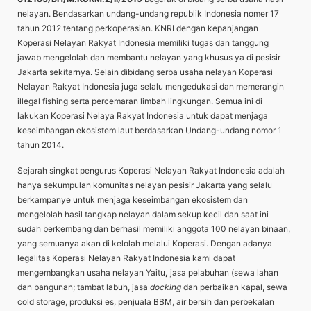
nelayan. Bendasarkan undang-undang republik Indonesia nomer 17
tahun 2012 tentang perkoperasian. KNRI dengan kepanjangan
Koperasi Nelayan Rakyat Indonesia memiliki tugas dan tanggung
jawab mengelolah dan membantu nelayan yang khusus ya di pesisir
Jakarta sekitarnya. Selain dibidang serba usaha nelayan Koperasi
Nelayan Rakyat Indonesia juga selalu mengedukasi dan memerangin
illegal fishing serta percemaran limbah lingkungan. Semua ini di
lakukan Koperasi Nelaya Rakyat Indonesia untuk dapat menjaga
keseimbangan ekosistem laut berdasarkan Undang-undang nomor 1
tahun 2014.
Sejarah singkat pengurus Koperasi Nelayan Rakyat Indonesia adalah
hanya sekumpulan komunitas nelayan pesisir Jakarta yang selalu
berkampanye untuk menjaga keseimbangan ekosistem dan
mengelolah hasil tangkap nelayan dalam sekup kecil dan saat ini
sudah berkembang dan berhasil memiliki anggota 100 nelayan binaan,
yang semuanya akan di kelolah melalui Koperasi. Dengan adanya
legalitas Koperasi Nelayan Rakyat Indonesia kami dapat
mengembangkan usaha nelayan Yaitu
,
jasa pelabuhan (sewa lahan
dan bangunan; tambat labuh, jasa
docking
dan perbaikan kapal, sewa
cold storage, produksi es, penjuala BBM, air bersih dan perbekalan