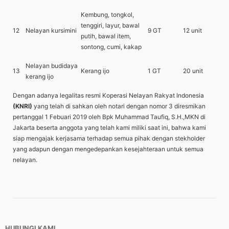
Kembung, tongkol,
tenggiri, layur, bawal
12
Nelayan kursimini
9 GT
12 unit
putih, bawal item,
sontong, cumi, kakap
Nelayan budidaya
13
Kerang ijo
1 GT
20 unit
kerang ijo
Dengan adanya legalitas resmi Koperasi Nelayan Rakyat Indonesia
(KNRI)
yang telah di sahkan oleh notari dengan nomor 3 diresmikan
pertanggal 1 Febuari 2019 oleh Bpk Muhammad Taufiq, S.H.,MKN di
Jakarta beserta anggota yang telah kami miliki saat ini, bahwa kami
siap mengajak kerjasama terhadap semua pihak dengan stekholder
yang adapun dengan mengedepankan kesejahteraan untuk semua
nelayan.
HUBUNGI KAMI