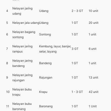
Nelayan jaring
4
Udang
2 - 3 GT
10 unit
udang
5
Nelayan jala udang
Udang
1 GT
20 unit
Nelayan bagang
6
Sontong
1 GT
1 unit
sontong
Nelayan jaring
Kembung, layur, banjar,
7
3 GT
6 unit
rampus
selar, layang
Nelayan jaring
8
Bandeng
1 GT
1 unit
bandeng
Nelayan jaring
9
Rajungan
1 GT
13 unit
rajungan
Nelayan bubu
10
Krapu
1 - 3 GT
42 unit
krapu
Nelayan bubu
11
Baronang
1 GT
1 Unit
baronang