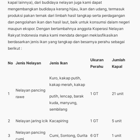
kapal lainnya), dari budidaya nelayan juga kami dapat
mengembangkan budidaya kerang hijau, ikan dan udang, termasuk
produksi pakan ternak dari limbah hasil tangkap serta perdagangan
dan pengolahan ikan dan hasil laut, baik untuk konsumsi dalam negeri
maupun ekspor. Dengan bertambahnya anggota Koperasi Nelayan
Rakyat Indonesia maka kami mendata dengan meklasfikasikan
berdasarkan jenis ikan yang tangkap dan besarnya perahu sebagai
berikut :
Ukuran
Jumlah
No
Jenis Nelayan
Jenis Ikan
Perahu
Kapal
Kuro, kakap putih,
kakap merah, kakap
Nelayan pancing
1
1 GT
21 unit
putih, lencap, barak
rawe
kuda, manyung,
sembilang
2
Nelayan jaring icik
Kacapiring
1 GT
5 unit
Nelayan pancing
3
Cumi, Sontong, Gurita
6 GT
1 unit
cumi