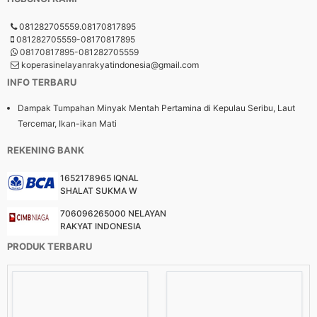
081282705559.08170817895
081282705559-08170817895
08170817895-081282705559
koperasinelayanrakyatindonesia@gmail.com
INFO TERBARU
Dampak Tumpahan Minyak Mentah Pertamina di Kepulau Seribu, Laut
Tercemar, Ikan-ikan Mati
REKENING BANK
1652178965 IQNAL
SHALAT SUKMA W
706096265000 NELAYAN
RAKYAT INDONESIA
PRODUK TERBARU