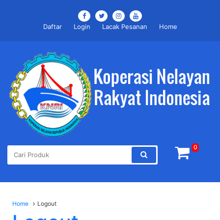
Daftar
Login
Lacak Pesanan
Home
0
Home
Logout