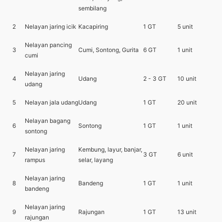
sembilang
2
Nelayan jaring icik
Kacapiring
1 GT
5 unit
Nelayan pancing
3
Cumi, Sontong, Gurita
6 GT
1 unit
cumi
Nelayan jaring
4
Udang
2 - 3 GT
10 unit
udang
5
Nelayan jala udang
Udang
1 GT
20 unit
Nelayan bagang
6
Sontong
1 GT
1 unit
sontong
Nelayan jaring
Kembung, layur, banjar,
7
3 GT
6 unit
rampus
selar, layang
Nelayan jaring
8
Bandeng
1 GT
1 unit
bandeng
Nelayan jaring
9
Rajungan
1 GT
13 unit
rajungan