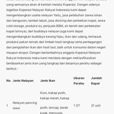
yang semuanya akan di kelolah melalui Koperasi. Dengan adanya
legalitas Koperasi Nelayan Rakyat Indonesia kami dapat
mengembangkan usaha nelayan Yaitu
,
jasa pelabuhan (sewa lahan
dan bangunan; tambat labuh, jasa
docking
dan perbaikan kapal, sewa
cold storage, produksi es, penjuala BBM, air bersih dan perbekalan
kapal lainnya), dari budidaya nelayan juga kami dapat
mengembangkan budidaya kerang hijau, ikan dan udang, termasuk
produksi pakan ternak dari limbah hasil tangkap serta perdagangan
dan pengolahan ikan dan hasil laut, baik untuk konsumsi dalam negeri
maupun ekspor. Dengan bertambahnya anggota Koperasi Nelayan
Rakyat Indonesia maka kami mendata dengan meklasfikasikan
berdasarkan jenis ikan yang tangkap dan besarnya perahu sebagai
berikut :
Ukuran
Jumlah
No
Jenis Nelayan
Jenis Ikan
Perahu
Kapal
Kuro, kakap putih,
kakap merah, kakap
Nelayan pancing
1
1 GT
21 unit
putih, lencap, barak
rawe
kuda, manyung,