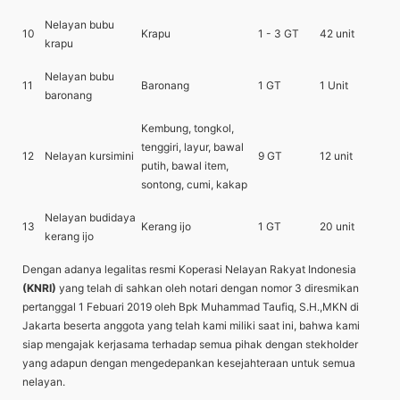
Nelayan bubu
10
Krapu
1 - 3 GT
42 unit
krapu
Nelayan bubu
11
Baronang
1 GT
1 Unit
baronang
Kembung, tongkol,
tenggiri, layur, bawal
12
Nelayan kursimini
9 GT
12 unit
putih, bawal item,
sontong, cumi, kakap
Nelayan budidaya
13
Kerang ijo
1 GT
20 unit
kerang ijo
Dengan adanya legalitas resmi Koperasi Nelayan Rakyat Indonesia
(KNRI)
yang telah di sahkan oleh notari dengan nomor 3 diresmikan
pertanggal 1 Febuari 2019 oleh Bpk Muhammad Taufiq, S.H.,MKN di
Jakarta beserta anggota yang telah kami miliki saat ini, bahwa kami
siap mengajak kerjasama terhadap semua pihak dengan stekholder
yang adapun dengan mengedepankan kesejahteraan untuk semua
nelayan.