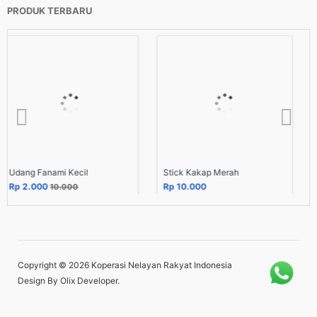
PRODUK TERBARU
l
Stick Kakap Merah
Stick Ikan Tuna
Rp 10.000
Rp 85.999
100.000
Copyright © 2026
Koperasi Nelayan Rakyat Indonesia
Design By
Olix Developer
.