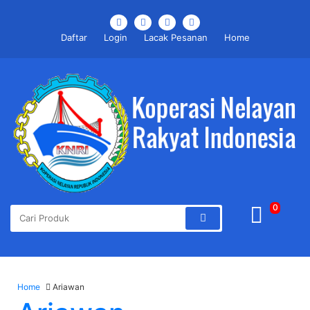
Daftar
Login
Lacak Pesanan
Home
0
Home
Ariawan