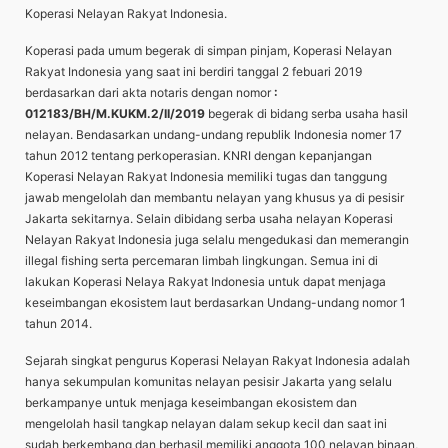
Koperasi Nelayan Rakyat Indonesia.
Koperasi pada umum begerak di simpan pinjam, Koperasi Nelayan
Rakyat Indonesia yang saat ini berdiri tanggal 2 febuari 2019
berdasarkan dari akta notaris dengan nomor
:
012183/BH/M.KUKM.2/II/2019
begerak di bidang serba usaha hasil
nelayan. Bendasarkan undang-undang republik Indonesia nomer 17
tahun 2012 tentang perkoperasian. KNRI dengan kepanjangan
Koperasi Nelayan Rakyat Indonesia memiliki tugas dan tanggung
jawab mengelolah dan membantu nelayan yang khusus ya di pesisir
Jakarta sekitarnya. Selain dibidang serba usaha nelayan Koperasi
Nelayan Rakyat Indonesia juga selalu mengedukasi dan memerangin
illegal fishing serta percemaran limbah lingkungan. Semua ini di
lakukan Koperasi Nelaya Rakyat Indonesia untuk dapat menjaga
keseimbangan ekosistem laut berdasarkan Undang-undang nomor 1
tahun 2014.
Sejarah singkat pengurus Koperasi Nelayan Rakyat Indonesia adalah
hanya sekumpulan komunitas nelayan pesisir Jakarta yang selalu
berkampanye untuk menjaga keseimbangan ekosistem dan
mengelolah hasil tangkap nelayan dalam sekup kecil dan saat ini
sudah berkembang dan berhasil memiliki anggota 100 nelayan binaan,