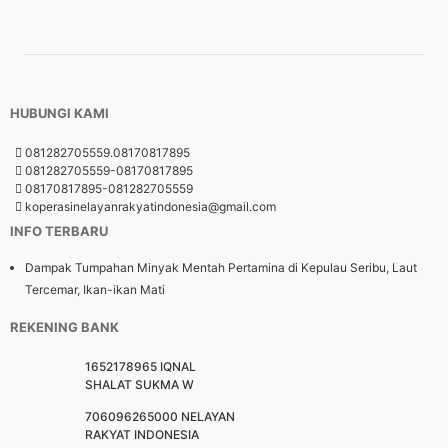
HUBUNGI KAMI
081282705559.08170817895
081282705559-08170817895
08170817895-081282705559
koperasinelayanrakyatindonesia@gmail.com
INFO TERBARU
Dampak Tumpahan Minyak Mentah Pertamina di Kepulau Seribu, Laut
Tercemar, Ikan-ikan Mati
REKENING BANK
1652178965 IQNAL
SHALAT SUKMA W
706096265000 NELAYAN
RAKYAT INDONESIA