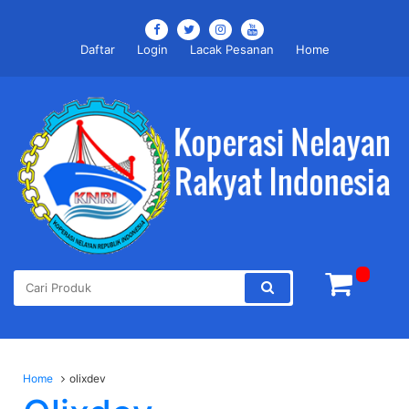
Daftar
Login
Lacak Pesanan
Home
Home
olixdev