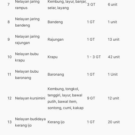
Nelayan jaring
Kembung, layur, banjar,
7
3 GT
6 unit
rampus
selar, layang
Nelayan jaring
8
Bandeng
1 GT
1 unit
bandeng
Nelayan jaring
9
Rajungan
1 GT
13 unit
rajungan
Nelayan bubu
10
Krapu
1 - 3 GT
42 unit
krapu
Nelayan bubu
11
Baronang
1 GT
1 Unit
baronang
Kembung, tongkol,
tenggiri, layur, bawal
12
Nelayan kursimini
9 GT
12 unit
putih, bawal item,
sontong, cumi, kakap
Nelayan budidaya
13
Kerang ijo
1 GT
20 unit
kerang ijo