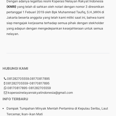
Dengan adanya legalitas resmi Koperasi Nelayan Rakyat Indonesia
(KNRI)
yang telah di sahkan oleh notari dengan nomor 3 diresmikan
pertanggal 1 Febuari 2019 oleh Bpk Muhammad Taufiq, S.H.,MKN di
Jakarta beserta anggota yang telah kami miliki saat ini, bahwa kami
siap mengajak kerjasama terhadap semua pihak dengan stekholder
yang adapun dengan mengedepankan kesejahteraan untuk semua
nelayan.
HUBUNGI KAMI
081282705559.08170817895
081282705559-08170817895
08170817895-081282705559
koperasinelayanrakyatindonesia@gmail.com
INFO TERBARU
Dampak Tumpahan Minyak Mentah Pertamina di Kepulau Seribu, Laut
Tercemar, Ikan-ikan Mati