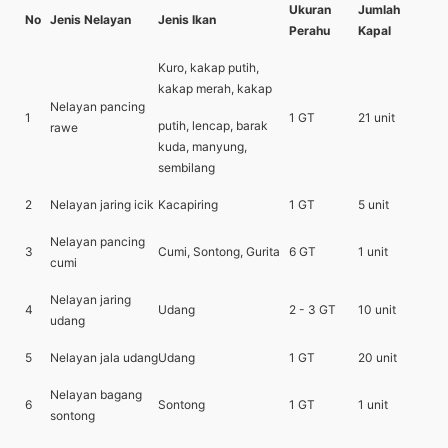
Ukuran
Jumlah
No
Jenis Nelayan
Jenis Ikan
Perahu
Kapal
Kuro, kakap putih,
kakap merah, kakap
Nelayan pancing
1
1 GT
21 unit
putih, lencap, barak
rawe
kuda, manyung,
sembilang
2
Nelayan jaring icik
Kacapiring
1 GT
5 unit
Nelayan pancing
3
Cumi, Sontong, Gurita
6 GT
1 unit
cumi
Nelayan jaring
4
Udang
2 - 3 GT
10 unit
udang
5
Nelayan jala udang
Udang
1 GT
20 unit
Nelayan bagang
6
Sontong
1 GT
1 unit
sontong