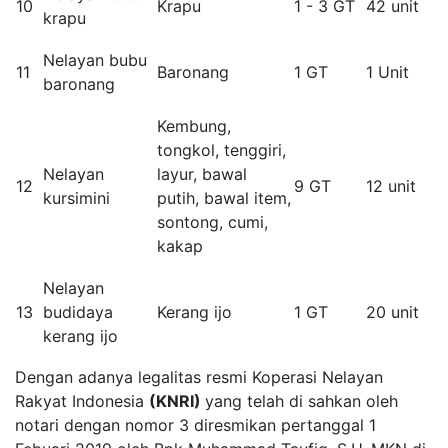
10
Krapu
1 - 3 GT
42 unit
krapu
Nelayan bubu
11
Baronang
1 GT
1 Unit
baronang
Kembung,
tongkol, tenggiri,
Nelayan
layur, bawal
12
9 GT
12 unit
kursimini
putih, bawal item,
sontong, cumi,
kakap
Nelayan
13
budidaya
Kerang ijo
1 GT
20 unit
kerang ijo
Dengan adanya legalitas resmi Koperasi Nelayan
Rakyat Indonesia
(KNRI)
yang telah di sahkan oleh
notari dengan nomor 3 diresmikan pertanggal 1