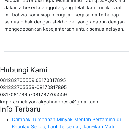
Febuari 2019 oleh Bpk Muhammad Taufiq, S.H.,MKN di
Jakarta beserta anggota yang telah kami miliki saat
ini, bahwa kami siap mengajak kerjasama terhadap
semua pihak dengan stekholder yang adapun dengan
mengedepankan kesejahteraan untuk semua nelayan.
Hubungi Kami
081282705559.08170817895
081282705559-08170817895
08170817895-081282705559
koperasinelayanrakyatindonesia@gmail.com
Info Terbaru
Dampak Tumpahan Minyak Mentah Pertamina di
Kepulau Seribu, Laut Tercemar, Ikan-ikan Mati