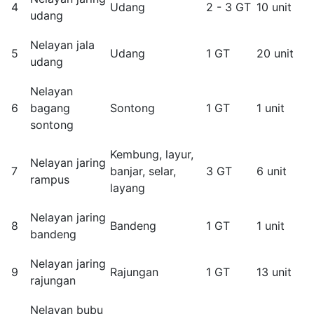
4
Udang
2 - 3 GT
10 unit
udang
Nelayan jala
5
Udang
1 GT
20 unit
udang
Nelayan
6
bagang
Sontong
1 GT
1 unit
sontong
Kembung, layur,
Nelayan jaring
7
banjar, selar,
3 GT
6 unit
rampus
layang
Nelayan jaring
8
Bandeng
1 GT
1 unit
bandeng
Nelayan jaring
9
Rajungan
1 GT
13 unit
rajungan
Nelayan bubu