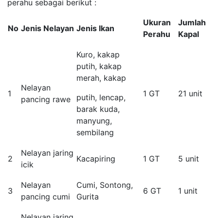
perahu sebagai berikut :
Ukuran
Jumlah
No
Jenis Nelayan
Jenis Ikan
Perahu
Kapal
Kuro, kakap
putih, kakap
merah, kakap
Nelayan
1
1 GT
21 unit
putih, lencap,
pancing rawe
barak kuda,
manyung,
sembilang
Nelayan jaring
2
Kacapiring
1 GT
5 unit
icik
Nelayan
Cumi, Sontong,
3
6 GT
1 unit
pancing cumi
Gurita
Nelayan jaring