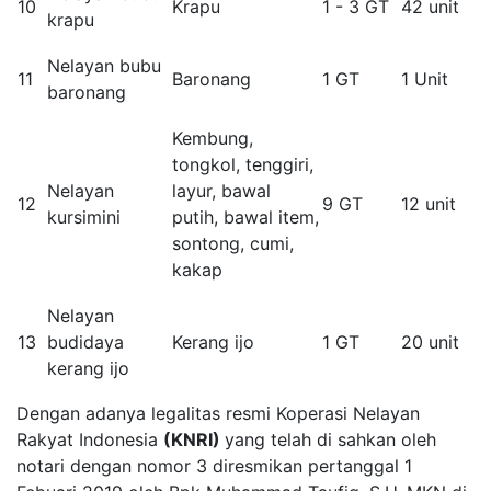
10
Krapu
1 - 3 GT
42 unit
krapu
Nelayan bubu
11
Baronang
1 GT
1 Unit
baronang
Kembung,
tongkol, tenggiri,
Nelayan
layur, bawal
12
9 GT
12 unit
kursimini
putih, bawal item,
sontong, cumi,
kakap
Nelayan
13
budidaya
Kerang ijo
1 GT
20 unit
kerang ijo
Dengan adanya legalitas resmi Koperasi Nelayan
Rakyat Indonesia
(KNRI)
yang telah di sahkan oleh
notari dengan nomor 3 diresmikan pertanggal 1