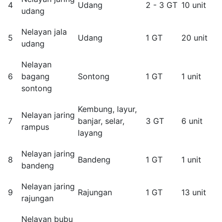
4
Udang
2 - 3 GT
10 unit
udang
Nelayan jala
5
Udang
1 GT
20 unit
udang
Nelayan
6
bagang
Sontong
1 GT
1 unit
sontong
Kembung, layur,
Nelayan jaring
7
banjar, selar,
3 GT
6 unit
rampus
layang
Nelayan jaring
8
Bandeng
1 GT
1 unit
bandeng
Nelayan jaring
9
Rajungan
1 GT
13 unit
rajungan
Nelayan bubu