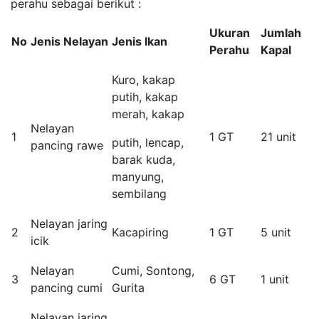
perahu sebagai berikut :
Ukuran
Jumlah
No
Jenis Nelayan
Jenis Ikan
Perahu
Kapal
Kuro, kakap
putih, kakap
merah, kakap
Nelayan
1
1 GT
21 unit
putih, lencap,
pancing rawe
barak kuda,
manyung,
sembilang
Nelayan jaring
2
Kacapiring
1 GT
5 unit
icik
Nelayan
Cumi, Sontong,
3
6 GT
1 unit
pancing cumi
Gurita
Nelayan jaring