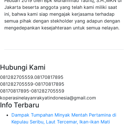
Febuari 2019 oleh Bpk Muhammad Taufiq, S.H.,MKN di
Jakarta beserta anggota yang telah kami miliki saat
ini, bahwa kami siap mengajak kerjasama terhadap
semua pihak dengan stekholder yang adapun dengan
mengedepankan kesejahteraan untuk semua nelayan.
Hubungi Kami
081282705559.08170817895
081282705559-08170817895
08170817895-081282705559
koperasinelayanrakyatindonesia@gmail.com
Info Terbaru
Dampak Tumpahan Minyak Mentah Pertamina di
Kepulau Seribu, Laut Tercemar, Ikan-ikan Mati